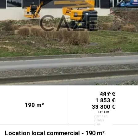
117 €
à partir de
1 853 €
190
m²
33 800 €
HT HC
/ m² / an
/ mois
/ an
Location local commercial - 190 m²