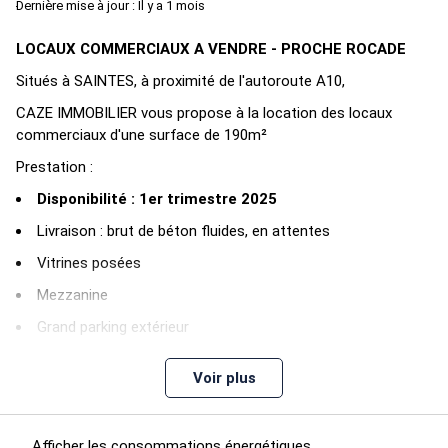
Dernière mise à jour : Il y a 1 mois
LOCAUX COMMERCIAUX A VENDRE - PROCHE ROCADE
Situés à SAINTES, à proximité de l'autoroute A10,
CAZE IMMOBILIER vous propose à la location des locaux
commerciaux d'une surface de 190m²
Prestation :
Disponibilité : 1
er
trimestre 2025
Livraison : brut de béton fluides, en attentes
Vitrines posées
Mezzanine
Grand parking extérieur
Les informations sur les risques auxquels ce bien est exposé
Voir plus
sont disponibles sur le site Géorisques :
www.georisques.gouv.fr
Nous consulter pour plus d'informations
Afficher les consommations énergétiques