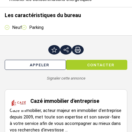
Les informations sur les risques auxquels ce bien est exposé
Les caractéristiques du bureau
sont disponibles sur le site Géorisques :
www.georisques.gouv.fr
Neuf
Parking
Disponibilité : 1er trimestre 2025
Accessibilité :
A10
APPELER
CONTACTER
Signaler cette annonce
Disponibilité : Immédiate
Prestations :
Mezzanine
Cazé immobilier d'entreprise
Cazé Immobilier, acteur majeur en immobilier d'entreprise
depuis 2009, met toute son expertise et son savoir-faire
Loyer annuel : 22320 € HTHC
à votre service afin de vous accompagner au mieux dans
Type de bail : Commercial
vos recherches d'investisse ...