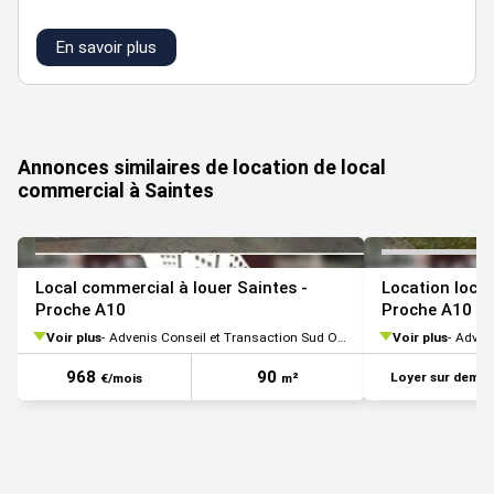
divisibilité possible à partir de 260 m²
En savoir plus
Annonces similaires de location de local
commercial à Saintes
Local commercial à louer Saintes -
Location loca
Proche A10
Proche A10
Voir plus
Advenis Conseil et Transaction Sud Ouest
Voir plus
Adveni
968
90
Loyer sur dema
€/mois
m²