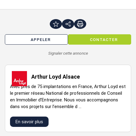
disposition pour toute information technique, juridique ou
financière.
Accessibilité :
Bus 15 et bus C1
APPELER
CONTACTER
Disponibilité : Immédiate
Signaler cette annonce
Prix de vente : 100000 €
Loyer annuel : 7200 € HTHC
Arthur Loyd Alsace
Honoraires à la charge de l'acquéreur : 10 % HT
Avec près de 75 implantations en France, Arthur Loyd est
le premier réseau National de professionnels de Conseil
en Immobilier d’Entreprise. Nous vous accompagnons
dans vos projets sur l’ensemble d ...
En savoir plus
VOIR TOUTES LES PHOTOS