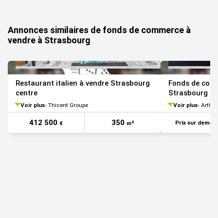
Annonces similaires de fonds de commerce à
vendre à Strasbourg
Restaurant italien à vendre Strasbourg
Fonds de com
centre
Strasbourg ce
Voir plus
Thicent Groupe
Voir plus
Arthur
412 500
350
Prix sur deman
€
m²