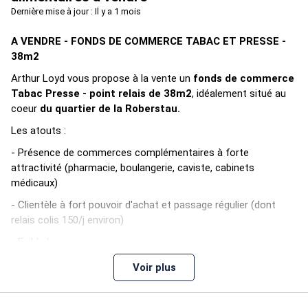
Dernière mise à jour : Il y a 1 mois
A VENDRE - FONDS DE COMMERCE TABAC ET PRESSE -
38m2
Arthur Loyd vous propose à la vente un
fonds de commerce
Tabac Pre
sse - point relais de 38m2
, idéalement situé au
coeur
du quartier de la Roberstau.
Les atouts :
- Présence de commerces complémentaires à forte
attractivité (pharmacie, boulangerie, caviste, cabinets
médicaux)
- Clientèle à fort pouvoir d'achat et passage régulier (dont
relais colis 150/j environ)
- Faible loyer
Arthur Loyd Alsace est à votre disposition pour vous
Voir plus
transmettre toutes les informations techniques, juridiques et
financières concernant ce local.