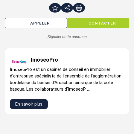
Prix de vente : 535000 € F.A.I
Loyer annuel : 31320 € HTHC
APPELER
CONTACTER
Signaler cette annonce
niveau
pièce
surface
rdc
local commercial
80m²
ImoseoPro
ImoseoPro est un cabinet de conseil en immobilier
d'entreprise spécialiste de l'ensemble de l'agglomération
bordelaise du bassin d'Arcachon ainsi que de la côte
basque. Les collaborateurs d'ImoseoP ...
En savoir plus
VOIR TOUTES LES PHOTOS