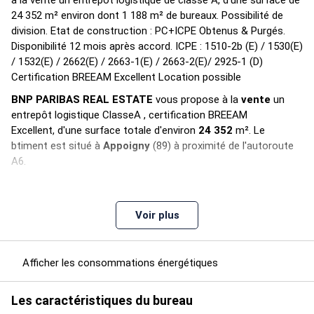
à la vente un entrepôt logistique de classe A, d'une surface de
24 352 m² environ dont 1 188 m² de bureaux. Possibilité de
division. Etat de construction : PC+ICPE Obtenus & Purgés.
Disponibilité 12 mois après accord. ICPE : 1510-2b (E) / 1530(E)
/ 1532(E) / 2662(E) / 2663-1(E) / 2663-2(E)/ 2925-1 (D)
Certification BREEAM Excellent Location possible
BNP PARIBAS REAL ESTATE
vous propose à la
vente
un
entrepôt logistique ClasseA , certification BREEAM
Excellent, d'une surface totale d'environ
24 352
m². Le
btiment est situé à
Appoigny
(89) à proximité de l'autoroute
A6.
Disponibilité
: 12 mois après accord
Voir plus
Caractéristiques techniques
Surface bureaux : 1 188 m²
Afficher les consommations énergétiques
Local de charge
Les caractéristiques du bureau