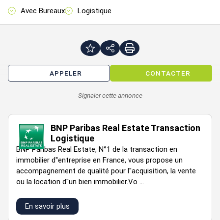
Avec Bureaux
Logistique
Hauteur libre : 11,70 mètres
Portes d'accès plain-pied : 4
Portes d'accès à quai : 21
APPELER
CONTACTER
Site clôturé et sécurisé
Signaler cette annonce
Aire de manoeuvre : 35 ml
BNP Paribas Real Estate Transaction
Logistique
Charges au sol : 5 tonnes / m²
BNP Paribas Real Estate, N°1 de la transaction en
immobilier d''entreprise en France, vous propose un
accompagnement de qualité pour l''acquisition, la vente
Sprinklers
ou la location d''un bien immobilier.Vo ...
Certifications : BREEAM Excellent
En savoir plus