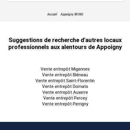
Parking : 66 places VL / 7 places PL
ICPE
ICPE E : 1510-2b / 1530 / 1532 / 2662 / 2663-1 / 2663-2
Suggestions de recherche d'autres locaux
professionnels aux alentours de Appoigny
ICPE D : 2925-1
Accessibilité
Vente entrepôt Migennes
Vente entrepôt Bléneau
Accès routiers : Sortie 19 -A6
Vente entrepôt Saint-Florentin
Vente entrepôt Domats
Pour toute information complémentaire, contactez-nous.
Vente entrepôt Auxerre
Disponibilité: 12 mois après accord
Vente entrepôt Percey
Vente entrepôt Perrigny
Honoraires: Nous consulter. à la signature de l'acte
Fiche technique du bien