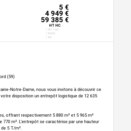
5 €
4 949 €
59 385 €
HT HC
/ m² / an
/ mois
/ an
ord (59)
taine-Notre-Dame, nous vous invitons à découvrir ce
votre disposition un entrepôt logistique de 12 635
es, offrant respectivement 5 880 m² et 5 965 m²
de 770 m². L'entrepôt se caractérise par une hauteur
 de 5 T/m².