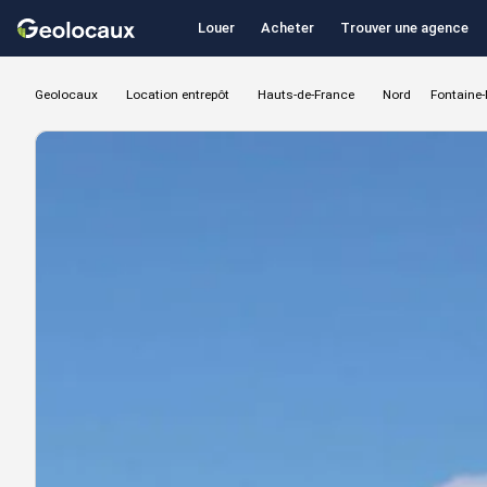
Louer
Acheter
Trouver une agence
Geolocaux
Location entrepôt
Hauts-de-France
Nord
Fontaine