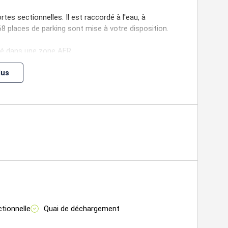
es sectionnelles. Il est raccordé à l'eau, à
s, 68 places de parking sont mise à votre disposition.
tué dans une zone AFR.
lus
tionnelle
Quai de déchargement