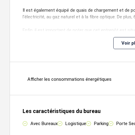
Il est également équipé de quais de chargement et de port
l'électricité, au gaz naturel et à la fibre optique. De plu
Enfin, il est important de noter que cet entrepôt est si
Voir p
Le prix de location de ce bien est de 730 740 € HT/an.
Afficher les consommations énergétiques
Les caractéristiques du bureau
Avec Bureaux
Logistique
Parking
Porte Sec