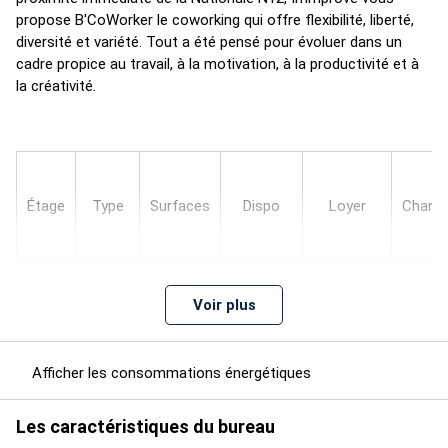
propose B'CoWorker le coworking qui offre flexibilité, liberté,
diversité et variété. Tout a été pensé pour évoluer dans un
cadre propice au travail, à la motivation, à la productivité et à
la créativité.
Étage
Type
Surfaces
Dispo
Loyer
Charg
Voir plus
Afficher les consommations énergétiques
2510
1
Bureaux
35
Immédiate
poste/mois
HT HC
Les caractéristiques du bureau