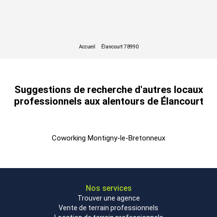
1825
1
Bureaux
31
Immédiate
poste/mois
HT HC
Suggestions de recherche d'autres locaux
professionnels aux alentours de Élancourt
Coworking Montigny-le-Bretonneux
Nos services
1775
Trouver une agence
1
Bureaux
27
Immédiate
poste/mois
Vente de terrain professionnels