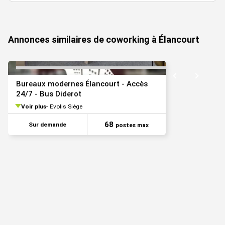
2128
1
Bureaux
32
Immédiate
poste/mois
HT HC
Annonces similaires de coworking à Élancourt
Bureaux modernes Élancourt - Accès
24/7 - Bus Diderot
Voir plus
Evolis Siège
68
Sur demande
postes max
1825
1
Bureaux
31
Immédiate
poste/mois
HT HC