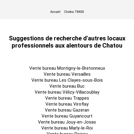
Crèche
Locaux traversants et lumineux
Accueil
Bureaux cloisonnés
Suggestions de recherche d'autres locaux
Salle de réunion
professionnels aux alentours de Chatou
Espace détente
Local technique
Sanitaires privatifs
Vente bureau Montigny-le-Bretonneux
Vente bureau Versailles
Terrasse privative suivant les lots
Vente bureau Les Clayes-sous-Bois
Vente bureau Buc
Archives
Vente bureau Vélizy-Villacoublay
Faux plafonds
Vente bureau Trappes
Vente bureau Viroflay
Moquette
Vente bureau Gazeran
Sol PVC
Vente bureau Guyancourt
Vente bureau Jouy-en-Josas
Cloisonnement amovible partiel
Vente bureau Marly-le-Roi