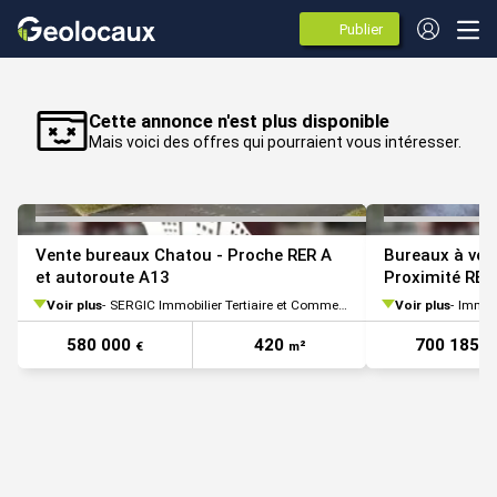
Publier
des
annonces
VOIR TOUTES LES PHOTOS
Cette annonce n'est plus disponible
Mais voici des offres qui pourraient vous intéresser.
Vente bureaux Chatou - Proche RER A
Bureaux à ven
et autoroute A13
Proximité RER
Voir plus
SERGIC Immobilier Tertiaire et Commercial Paris
Voir plus
Immpro
580 000
420
700 185
€
m²
€