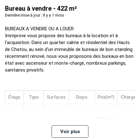
Bureau à vendre - 422 m²
Dernière mise à jour : Il y a 1 mois
BUREAUX A VENDRE OU A LOUER
Immprove vous propose des bureaux à la location et à
l'acquisition. Dans un quartier calme et résidentiel des Hauts
de Chatou, au sein d'un immeuble de bureaux de bon standing
récemment rénové, nous vous proposons des bureaux en bon
état avec ascenseur et monte-charge, nombreux parkings,
sanitaires privatifs.
Étage
Type
Surfaces
Dispo
Prix(m²)
Charges
1500 m²
2
Bureaux
421,79
Immédiate
n.c.
HD
Voir plus