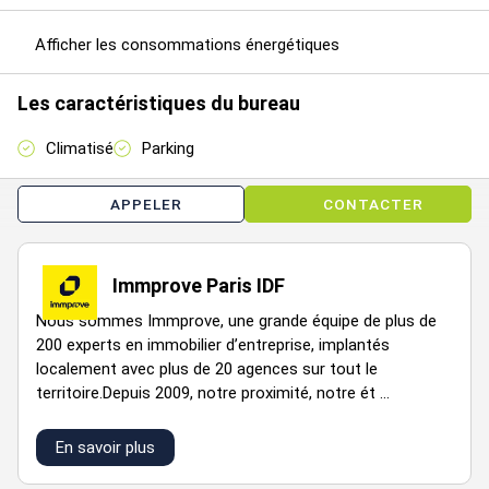
Afficher les consommations énergétiques
Impôt Foncier : 15 €//m²/an HT
Régime Fiscal : Droits d'enregistrement
Les caractéristiques du bureau
Dépôt de garantie : 3 mois de loyer HT HC
Honoraires : 6% HT du prix de vente HD à la charge de
Climatisé
Parking
l'acquéreur
APPELER
CONTACTER
Prestations :
Immeuble moderne
Façade en pierres agrafées
Immprove Paris IDF
Parties communes de bon standing
Nous sommes Immprove, une grande équipe de plus de
200 experts en immobilier d’entreprise, implantés
Ascenseur
localement avec plus de 20 agences sur tout le
Monte-charge
territoire.Depuis 2009, notre proximité, notre ét ...
Contrôle d'accès
En savoir plus
Fibre optique