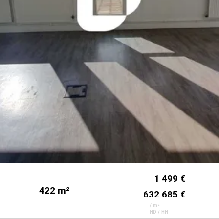
1 499 €
422
m²
632 685 €
/ m²
HD / HH