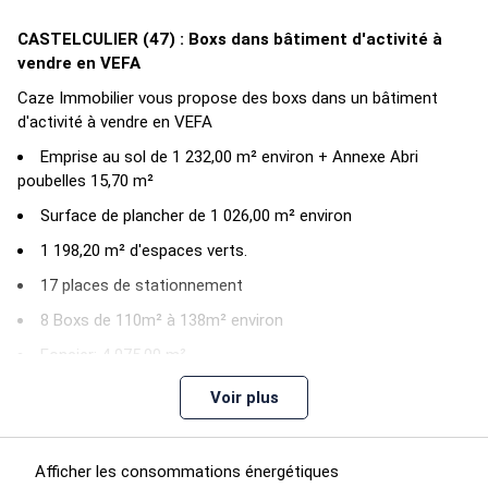
CASTELCULIER (47) : Boxs dans bâtiment d'activité à
vendre en VEFA
Caze Immobilier vous propose des boxs dans un bâtiment
d'activité à vendre en VEFA
Emprise au sol de 1 232,00 m² environ + Annexe Abri
poubelles 15,70 m²
Surface de plancher de 1 026,00 m² environ
1 198,20 m² d'espaces verts.
17 places de stationnement
8 Boxs de 110m² à 138m² environ
Foncier: 4 075,00 m²
Hauteur max. du bâti: 6,00m
Voir plus
Bâti classé Code du Travail uniquement
Disponibilité: 2ème Trimestre 2023
Afficher les consommations énergétiques