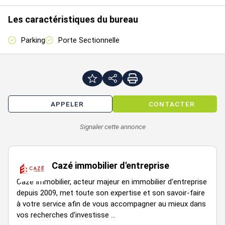
Dossier complet sur demande
Les caractéristiques du bureau
Les informations sur les risques auxquels ce bien est exposé
sont disponibles sur le site Géorisques :
Parking
Porte Sectionnelle
www.georisques.gouv.fr
Disponibilité : 2ème semestre 2023
Prestations :
Auvent
APPELER
CONTACTER
Bâtiment grand terrain
Eclairage
Signaler cette annonce
Facade bardage simple
Menuiseries posées
Porte sectionnelle
Cazé immobilier d'entreprise
Cazé Immobilier, acteur majeur en immobilier d'entreprise
Prix de vente : 1850 € / m2
depuis 2009, met toute son expertise et son savoir-faire
à votre service afin de vous accompagner au mieux dans
Honoraires à la charge de l'acquéreur : 8 % HT
vos recherches d'investisse ...