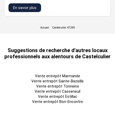
surfaces disponibles : en fonction des lots
En savoir plus
box
surface
prix vente ht/m2
box 1-2-5 et 6
124 m²
1 850 €
box 3 et 7
138 m²
1 850 €
box 4 et 8
110 m²
1 850 €
Suggestions de recherche d'autres locaux
professionnels aux alentours de Castelculier
Vente entrepôt Marmande
Vente entrepôt Sainte-Bazeille
Vente entrepôt Tonneins
Vente entrepôt Casseneuil
Vente entrepôt Estillac
Vente entrepôt Bon-Encontre