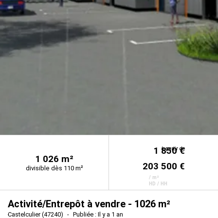
1 850 €
à partir de
à partir de
1 026 m²
203 500 €
divisible dès 110 m²
/ m²
HD / HH
Activité/Entrepôt à vendre - 1026 m²
Castelculier (47240)
Publiée : Il y a 1 an