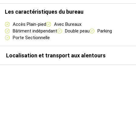
927 m²
1
Bureaux
117,75
Immédiate
n.c.
Les caractéristiques du bureau
HD
Accès Plain-pied
Avec Bureaux
Bâtiment indépendant
Double peau
Parking
Porte Sectionnelle
927 m²
1
Bureaux
51,2
Immédiate
n.c.
Localisation et transport aux alentours
HD
927 m²
RDC
Atelier
295,7
Immédiate
n.c.
HD