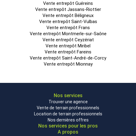
l'acquéreur
Vente entrepôt Guéreins
Vente entrepôt Jassans-Riottier
Prestations :
Vente entrepôt Béligneux
Vente entrepôt Saint-Vulbas
Les biens se situent le long de la rue de la Outarde au sein
Vente entrepôt Frans
de la zone d'activité En Beauvoir, longée par la route D77. Le
Vente entrepôt Montmerle-sur-Saône
quartier d'implantation est essentiellement composé
Vente entrepôt Ceyzériat
d'immeubles à usage d'activité et mixtes activité/bureaux.
Vente entrepôt Miribel
Vente entrepôt Fareins
Fondations en béton armé.
Vente entrepôt Saint-André-de-Corcy
Cloisons en parpaings de béton aggloméré.
Vente entrepôt Mionnay
Planchers : Dallage en béton armé.
Plancher haut partiel en béton sur plancher collaborant.
Sous-bassement : béton
Nos services
Trouver une agence
Toiture : à double pente
Vente de terrain professionnels
Charpente : métallique
Location de terrain professionnels
Nos dernières offres
Façade : Bardage métallique double peau / Murs rideaux
Nos services pour les pros
vitrés
A propos