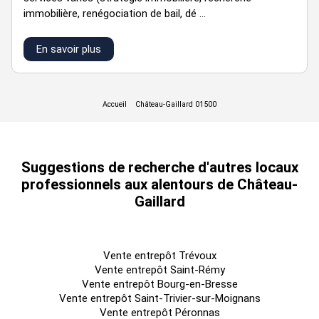
HD
immobilière, renégociation de bail, dé ...
En savoir plus
927 m²
RDC
Bureaux
108,85
Immédiate
n.c.
HD
Suggestions de recherche d'autres locaux
professionnels aux alentours de Château-
Parkings
Gaillard
Immédiate
n.c.
n.c.
Vente entrepôt Trévoux
Vente entrepôt Saint-Rémy
Vente entrepôt Bourg-en-Bresse
Régime Fiscal : Droits d'enregistrement
Vente entrepôt Saint-Trivier-sur-Moignans
Honoraires : 5 % HT du prix de vente HT ou HD à la charge de
Vente entrepôt Péronnas