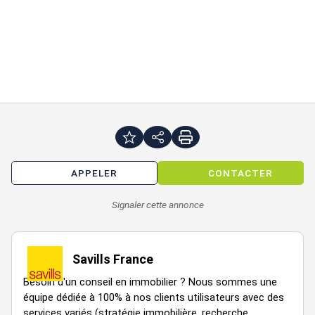
927 m²
RDC
Bureaux
158,16
Immédiate
n.c.
HD
927 m²
RDC
Bureaux
26,34
Immédiate
n.c.
HD
APPELER
CONTACTER
927 m²
Signaler cette annonce
1
Bureaux
314,09
Immédiate
n.c.
HD
Savills France
Besoin d'un conseil en immobilier ? Nous sommes une
équipe dédiée à 100% à nos clients utilisateurs avec des
927 m²
RDC
Atelier
965,57
Immédiate
n.c.
services variés (stratégie immobilière, recherche