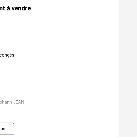
nt à vendre
congés.
 Yohann JEAN
lus