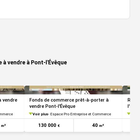
 à vendre à Pont-l'Évêque
 vendre
Fonds de commerce prêt-à-porter à
Resta
vendre Pont-l'Évêque
l'Évê
ommerce
Voir plus
Espace Pro Entreprise et Commerce
Voir 
0
130 000
40
1
m²
€
m²