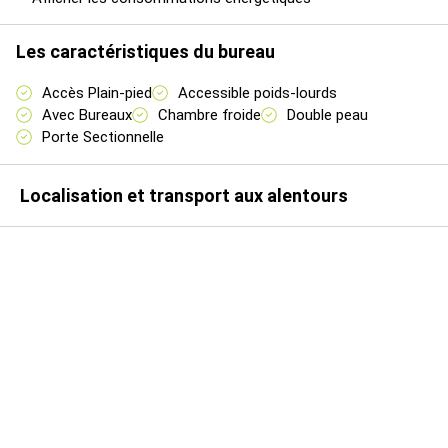
www.georisques.gouv.fr
Accessibilité :
Les caractéristiques du bureau
A 42 km du HavreProche autoroute A29
Accès Plain-pied
Accessible poids-lourds
Avec Bureaux
Chambre froide
Double peau
Disponibilité : Immédiate
Porte Sectionnelle
Prestations :
Localisation et transport aux alentours
Atelier
Porte de plain-pied
Porte sectionnelle
Accès poids lourds
Bardage double peau
Vestiaire
Bureaux cloisonnés
Accès PMR
Salle de réunion
Internet très haut débit