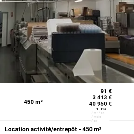
91 €
3 413 €
450
m²
40 950 €
HT HC
/ m² / an
/ mois
/ an
Location activité/entrepôt - 450 m²