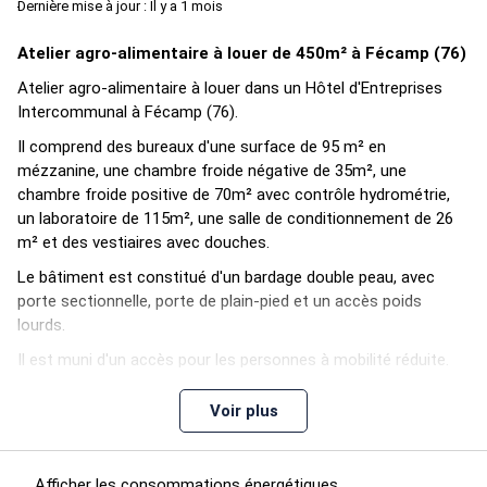
Dernière mise à jour : Il y a 1 mois
Atelier agro-alimentaire à louer de 450m² à Fécamp (76)
Atelier agro-alimentaire à louer dans un Hôtel d'Entreprises
Intercommunal à Fécamp (76).
Il comprend des bureaux d'une surface de 95 m² en
mézzanine, une chambre froide négative de 35m², une
chambre froide positive de 70m² avec contrôle hydrométrie,
un laboratoire de 115m², une salle de conditionnement de 26
m² et des vestiaires avec douches.
Le bâtiment est constitué d'un bardage double peau, avec
porte sectionnelle, porte de plain-pied et un accès poids
lourds.
Il est muni d'un accès pour les personnes à mobilité réduite.
Disponible janvier 2022.
Voir plus
Les informations sur les risques auxquels ce bien est exposé
sont disponibles sur le site Géorisques :
Afficher les consommations énergétiques