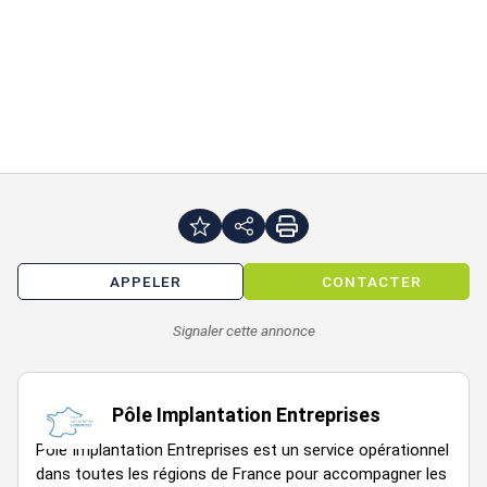
Loyer annuel : 40800 €
surface totale : 450 m²chambre froide négative : 35
m²chambre froide positive : 70 m²laboratoire : 115 m²salle de
conditionnement : 26 m²bureaux : 95 m²
APPELER
CONTACTER
Signaler cette annonce
Pôle Implantation Entreprises
Pôle Implantation Entreprises est un service opérationnel
dans toutes les régions de France pour accompagner les