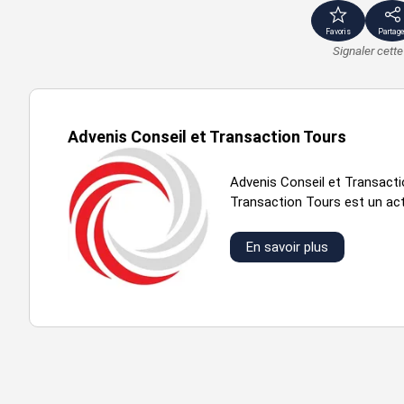
Prix de vente : 1188.12 € HD HH / m2
Favoris
Partage
Signaler cett
Honoraires à la charge de l'acquéreur : 5 % HT
Advenis Conseil et Transaction Tours
bât/lot
sur
a/01
303
Advenis Conseil et Transactio
Transaction Tours est un acte
a/02
303
a/03
303
En savoir plus
a/04
303