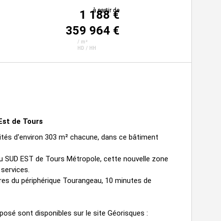
à partir de
à partir de
1 188 €
359 964 €
/ m²
HD / HH
'Est de Tours
ivités d'environ 303 m² chacune, dans ce bâtiment
 au SUD EST de Tours Métropole, cette nouvelle zone
 services.
res du périphérique Tourangeau, 10 minutes de
posé sont disponibles sur le site Géorisques :