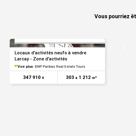
VOIR TOUTES LES PHOTOS
Vous pourriez êt
Locaux d'activités neufs à vendre
Larcay - Zone d'activités
Voir plus
BNP Paribas Real Estate Tours
347 910
303
1 212
€
à
m²