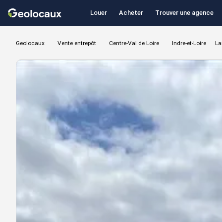
Louer
Acheter
Trouver une agence
Geolocaux
Vente entrepôt
Centre-Val de Loire
Indre-et-Loire
La