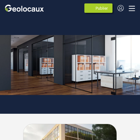
Publier
des
annonces
Provence Alpes Côte d'azur
Bouches-du-Rhône
Agences spécialistes de
l'immobilier d'entreprise à Salon-
de-Provence (13300)
5 agences immobileres