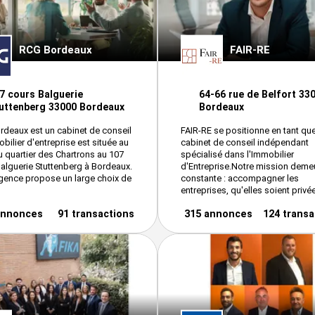
RCG Bordeaux
FAIR-RE
7 cours Balguerie
64-66 rue de Belfort 33
uttenberg 33000 Bordeaux
Bordeaux
deaux est un cabinet de conseil
FAIR-RE se positionne en tant qu
bilier d'entreprise est située au
cabinet de conseil indépendant
 quartier des Chartrons au 107
spécialisé dans l'Immobilier
alguerie Stuttenberg à Bordeaux.
d'Entreprise.Notre mission deme
gence propose un large choix de
constante : accompagner les
entreprises, qu'elles soient privée
annonces
91 transactions
315 annonces
124 transa