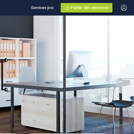
Services pro
Publier des annonces
rd-en-Jalles
ier
lles