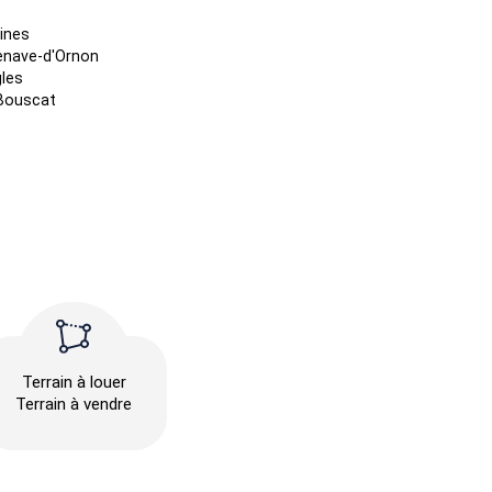
ines
lenave-d'Ornon
les
Bouscat
Terrain à louer
Terrain à vendre