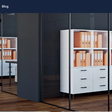
Blog
Rechercher une agence
Nouvelle-Aquitaine
Gironde
Saint-Méda
ences spécialistes de l'immobil
ntreprise à Saint-Médard-en-Ja
(33160)
12 agences immobileres