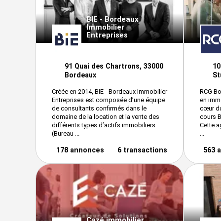
BIE - Bordeaux
Immobilier
Entreprises
91 Quai des Chartrons, 33000
10
Bordeaux
St
Créée en 2014, BIE - Bordeaux Immobilier
RCG Bor
Entreprises est composée d’une équipe
en immo
de consultants confirmés dans le
cœur du
domaine de la location et la vente des
cours B
différents types d’actifs immobiliers
Cette a
(Bureau ...
...
178 annonces
6 transactions
563 
Cazé immobilier