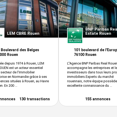
BNP Paribas Rea
LEM CBRE Rouen
Estate Rouen
 Boulevard des Belges
101 boulevard de l'Euro
000 Rouen
76100 Rouen
tée depuis 1974 à Rouen, LEM
L''Agence BNP Paribas Real Roue
UEN est un acteur essentiel
accompagne les entreprises et l
 secteur de l’Immobilier
investisseurs dans tous leurs pro
prise en Normandie grâce à ses
immobiliers.Experts du marché
gences situées à Rouen, au Havre
rouennais, notre équipe possède
n. En 200 ...
excellente connaissance du ...
annonces
130 transactions
155 annonces