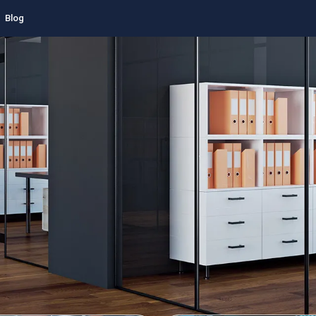
Blog
Rechercher une agence
Normandie
Seine-Maritime
Saint-Mart
ences spécialistes de l'immobil
ntreprise à Saint-Martin-du-Vi
(76160)
4 agences immobileres