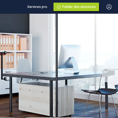
Services pro
Publier des annonces
in-du-Vivier
ier
vier