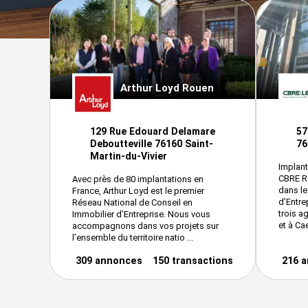
Arthur Loyd Rouen
129 Rue Edouard Delamare
57
Deboutteville 76160 Saint-
76
Martin-du-Vivier
Implan
CBRE RO
Avec près de 80 implantations en
dans le
France, Arthur Loyd est le premier
d’Entre
Réseau National de Conseil en
trois a
Immobilier d’Entreprise. Nous vous
et à Cae
accompagnons dans vos projets sur
l’ensemble du territoire natio ...
309 annonces
150 transactions
216 