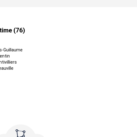
time (76)
s-Guillaume
entin
tivilliers
eauville