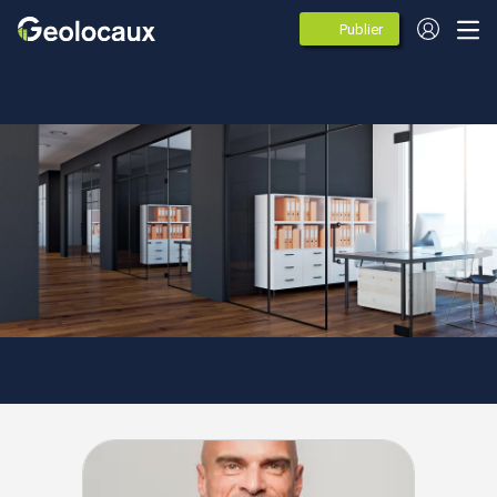
Publier
des
annonces
Nouvelle-Aquitaine
Pyrénées-Atlantiques
Pau
Agences spécialistes de
l'immobilier d'entreprise à Pau
(64000)
6 agences immobileres