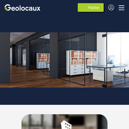
Publier
des
annonces
Ile de France
Paris
Paris 15
Agences spécialistes de
l'immobilier d'entreprise à Paris
15 (75015)
30 agences immobileres