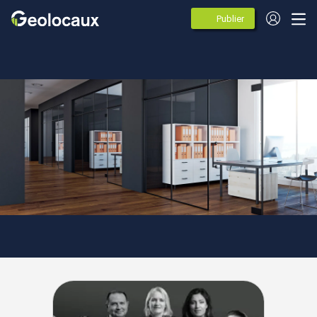
Publier
des
annonces
Auvergne-Rhône-Alpes
Rhône
Lyon
Lyon 2
Agences spécialistes de
l'immobilier d'entreprise à Lyon 2
(69002)
15 agences immobileres