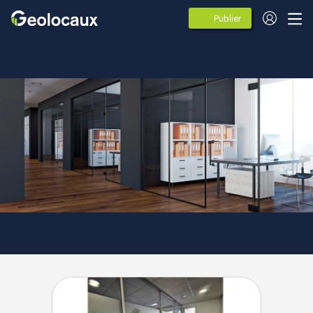
Publier
des
annonces
Hauts-de-France
Pas-de-Calais
Le Touquet-Paris-Plage
Agences spécialistes de
l'immobilier d'entreprise à Le
Touquet-Paris-Plage (62520)
1 agences immobileres