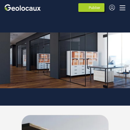
Publier
des
annonces
Auvergne-Rhône-Alpes
Puy-de-Dôme
Châtel-Guyon
Agences spécialistes de
l'immobilier d'entreprise à
Châtel-Guyon (63140)
3 agences immobileres