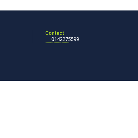
Contact
0142275599