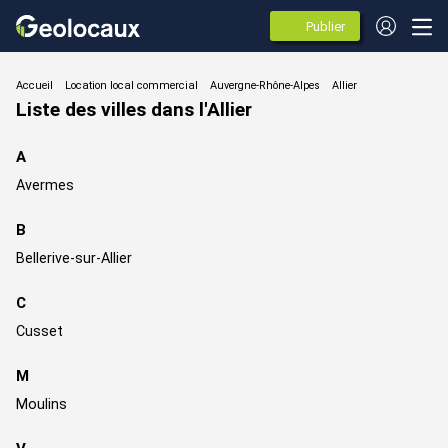
Publier
des
annonces
Location local commercial
Liste des villes dans l'Allier
A
Avermes
B
Bellerive-sur-Allier
C
Cusset
M
Moulins